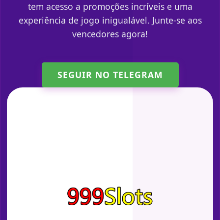
tem acesso a promoções incríveis e uma
experiência de jogo inigualável. Junte-se aos
vencedores agora!
SEGUIR NO TELEGRAM