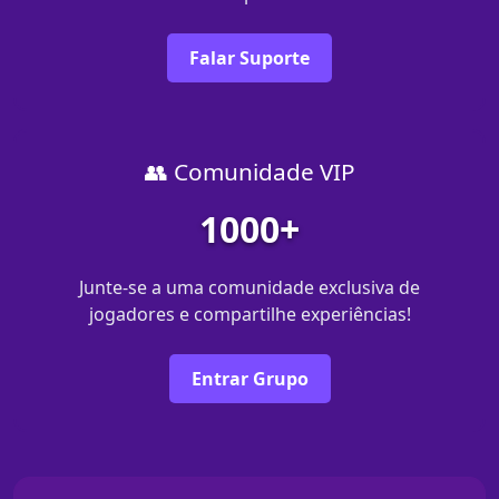
Falar Suporte
👥 Comunidade VIP
1000+
Junte-se a uma comunidade exclusiva de
jogadores e compartilhe experiências!
Entrar Grupo