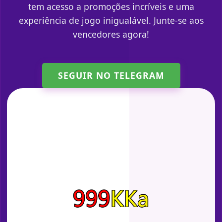
tem acesso a promoções incríveis e uma
experiência de jogo inigualável. Junte-se aos
vencedores agora!
SEGUIR NO TELEGRAM