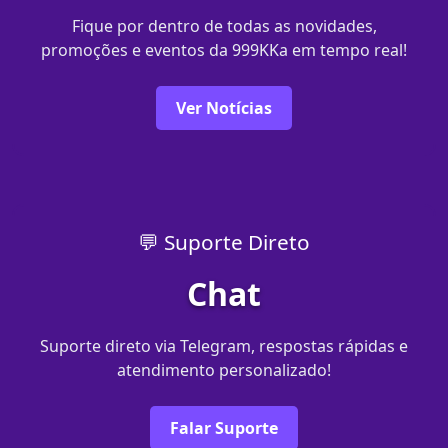
Fique por dentro de todas as novidades,
promoções e eventos da 999KKa em tempo real!
Ver Notícias
💬 Suporte Direto
Chat
Suporte direto via Telegram, respostas rápidas e
atendimento personalizado!
Falar Suporte