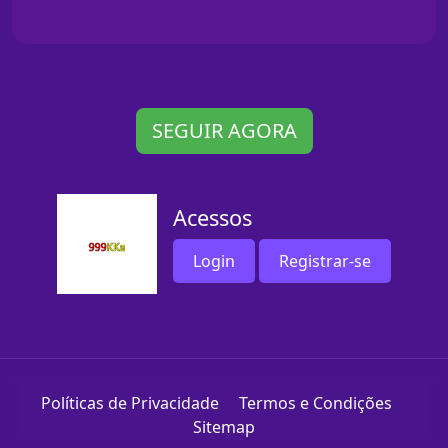
SEGUIR AGORA
Acessos
Login
Registrar-se
Políticas de Privacidade
Termos e Condições
Sitemap