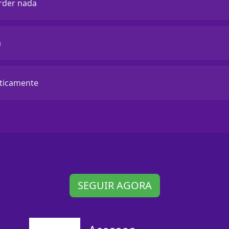
erder nada
a
aticamente
SEGUIR AGORA