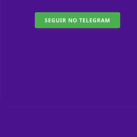
SEGUIR NO TELEGRAM