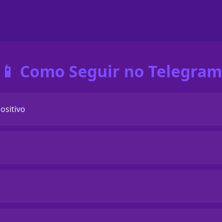
📱 Como Seguir no Telegram
ositivo