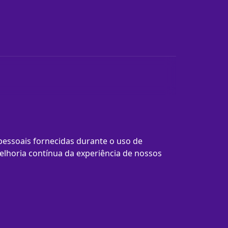
pessoais fornecidas durante o uso de
elhoria contínua da experiência de nossos