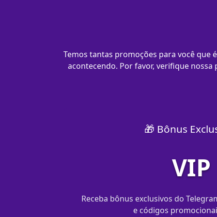
Temos tantas promoções para você que é 
acontecendo. Por favor, verifique noss
🎁 Bônus Exclu
VIP
Receba bônus exclusivos do Telegra
e códigos promocionai