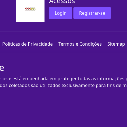
Acessos
Login
Registrar-se
Políticas de Privacidade
Termos e Condições
Sitemap
de
ários e está empenhada em proteger todas as informações 
os coletados são utilizados exclusivamente para fins de m