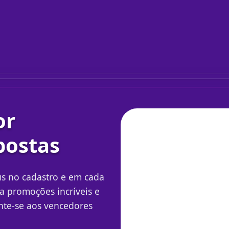
or
postas
s no cadastro e em cada
a promoções incríveis e
unte-se aos vencedores