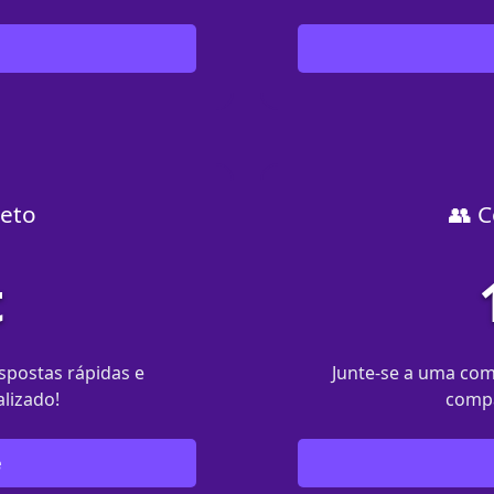
reto
👥 
t
espostas rápidas e
Junte-se a uma com
lizado!
compa
e