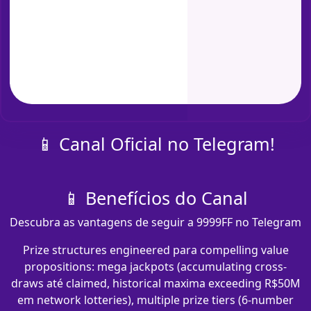
📱 Canal Oficial no Telegram!
📱 Benefícios do Canal
Descubra as vantagens de seguir a 9999FF no Telegram
Prize structures engineered para compelling value
propositions: mega jackpots (accumulating cross-
draws até claimed, historical maxima exceeding R$50M
em network lotteries), multiple prize tiers (6-number