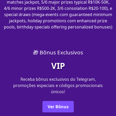
matches jackpot, 5/6 major prizes typical R$10K-50K,
4/6 minor prizes R$500-2K, 3/6 consolation R$20-100), e
special draws (mega-events com guaranteed minimum
jackpots, holiday promotions com enhanced prize
pools, birthday specials offering personalized bonuses)
🎁 Bônus Exclusivos
VIP
Receba bônus exclusivos do Telegram,
promoções especiais e códigos promocionais
únicos!
Ver Bônus