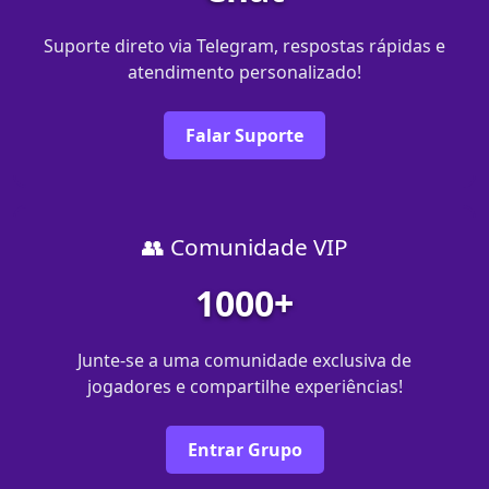
Suporte direto via Telegram, respostas rápidas e
atendimento personalizado!
Falar Suporte
👥 Comunidade VIP
1000+
Junte-se a uma comunidade exclusiva de
jogadores e compartilhe experiências!
Entrar Grupo