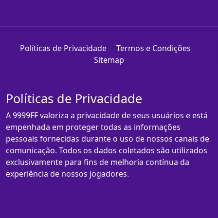
Políticas de Privacidade
Termos e Condições
Sitemap
Políticas de Privacidade
A 9999FF valoriza a privacidade de seus usuários e está
empenhada em proteger todas as informações
pessoais fornecidas durante o uso de nossos canais de
comunicação. Todos os dados coletados são utilizados
exclusivamente para fins de melhoria contínua da
experiência de nossos jogadores.