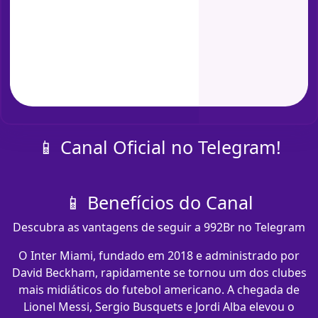
📱 Canal Oficial no Telegram!
📱 Benefícios do Canal
Descubra as vantagens de seguir a 992Br no Telegram
O Inter Miami, fundado em 2018 e administrado por
David Beckham, rapidamente se tornou um dos clubes
mais midiáticos do futebol americano. A chegada de
Lionel Messi, Sergio Busquets e Jordi Alba elevou o