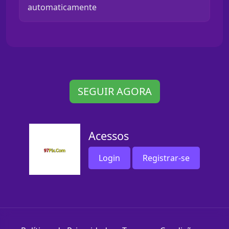
automaticamente
SEGUIR AGORA
Acessos
Login
Registrar-se