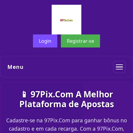
Login
Registrar-se
Menu
📱 97Pix.Com A Melhor
Plataforma de Apostas
Cadastre-se na 97Pix.Com para ganhar bônus no
cadastro e em cada recarga. Com a 97Pix.Com,