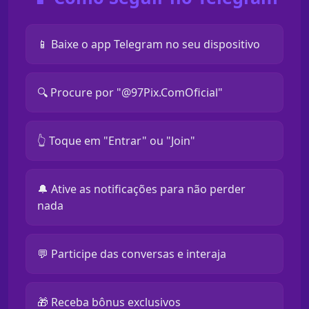
📱 Baixe o app Telegram no seu dispositivo
🔍 Procure por "@97Pix.ComOficial"
👆 Toque em "Entrar" ou "Join"
🔔 Ative as notificações para não perder
nada
💬 Participe das conversas e interaja
🎁 Receba bônus exclusivos