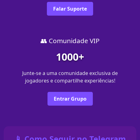
Falar Suporte
👥 Comunidade VIP
1000+
Junte-se a uma comunidade exclusiva de
jogadores e compartilhe experiências!
Entrar Grupo
📱 Como Seguir no Telegram