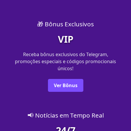
🎁 Bônus Exclusivos
VIP
Receba bônus exclusivos do Telegram,
promoções especiais e códigos promocionais
únicos!
Ver Bônus
📢 Notícias em Tempo Real
24/7