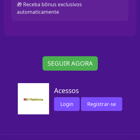
🎁 Receba bônus exclusivos
automaticamente
SEGUIR AGORA
Acessos
Login
Registrar-se