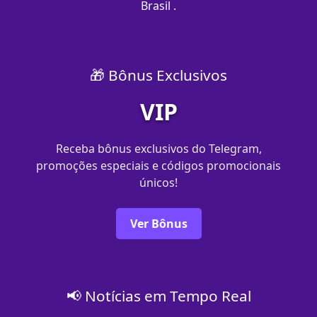
Brasil .
🎁 Bônus Exclusivos
VIP
Receba bônus exclusivos do Telegram,
promoções especiais e códigos promocionais
únicos!
Ver Bônus
📢 Notícias em Tempo Real