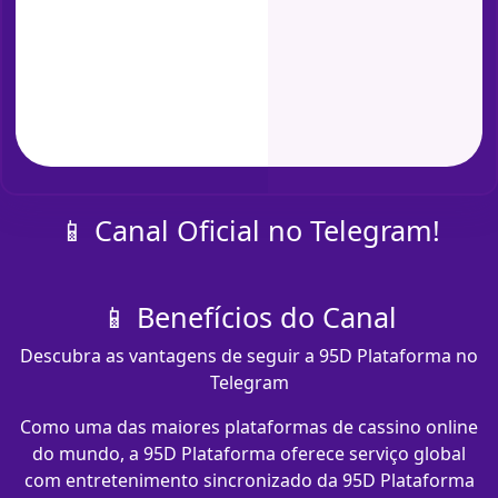
📱 Canal Oficial no Telegram!
📱 Benefícios do Canal
Descubra as vantagens de seguir a 95D Plataforma no
Telegram
Como uma das maiores plataformas de cassino online
do mundo, a 95D Plataforma oferece serviço global
com entretenimento sincronizado da 95D Plataforma