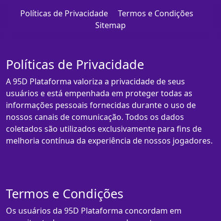
Políticas de Privacidade
Termos e Condições
Sitemap
Políticas de Privacidade
A 95D Plataforma valoriza a privacidade de seus
usuários e está empenhada em proteger todas as
informações pessoais fornecidas durante o uso de
nossos canais de comunicação. Todos os dados
coletados são utilizados exclusivamente para fins de
melhoria contínua da experiência de nossos jogadores.
Termos e Condições
Os usuários da 95D Plataforma concordam em