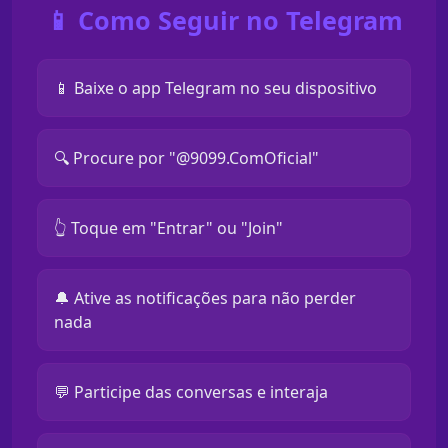
📱 Como Seguir no Telegram
📱 Baixe o app Telegram no seu dispositivo
🔍 Procure por "@9099.ComOficial"
👆 Toque em "Entrar" ou "Join"
🔔 Ative as notificações para não perder
nada
💬 Participe das conversas e interaja