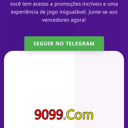
você tem acesso a promoções incríveis e uma
experiência de jogo inigualável. Junte-se aos
vencedores agora!
SEGUIR NO TELEGRAM