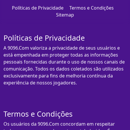
Políticas de Privacidade
Termos e Condições
Sitemap
Políticas de Privacidade
A 9096.Com valoriza a privacidade de seus usuários e
está empenhada em proteger todas as informações
pessoais fornecidas durante o uso de nossos canais de
comunicação. Todos os dados coletados são utilizados
exclusivamente para fins de melhoria contínua da
experiência de nossos jogadores.
Termos e Condições
Os usuários da 9096.Com concordam em respeitar