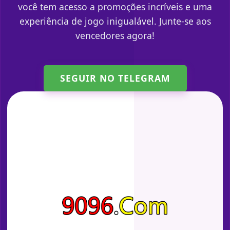
você tem acesso a promoções incríveis e uma
experiência de jogo inigualável. Junte-se aos
vencedores agora!
SEGUIR NO TELEGRAM