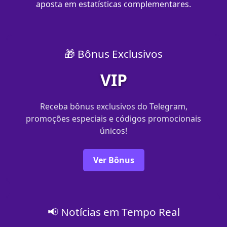
aposta em estatísticas complementares.
🎁 Bônus Exclusivos
VIP
Receba bônus exclusivos do Telegram,
promoções especiais e códigos promocionais
únicos!
Ver Bônus
📢 Notícias em Tempo Real