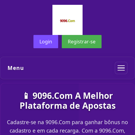
Login
Registrar-se
Menu
📱 9096.Com A Melhor
Plataforma de Apostas
Cadastre-se na 9096.Com para ganhar bônus no
cadastro e em cada recarga. Com a 9096.Com,