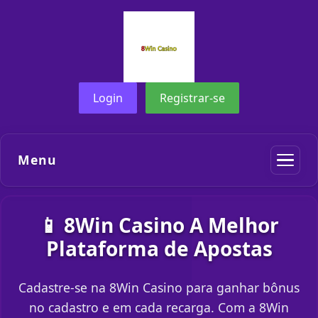
Login
Registrar-se
Menu
📱 8Win Casino A Melhor
Plataforma de Apostas
Cadastre-se na 8Win Casino para ganhar bônus
no cadastro e em cada recarga. Com a 8Win