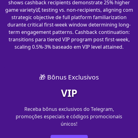
shows cashback recipients demonstrate 25% higher
game variety试 testing vs. non-recipients, aligning com
strategic objective de full platform familiarization
durante critical first-week window determining long-
term engagement patterns. Cashback continuation:
transitions para tiered VIP program post first-week,
scaling 0.5%-3% baseado em VIP level attained.
🎁 Bônus Exclusivos
VIP
Receba bônus exclusivos do Telegram,
promoções especiais e códigos promocionais
únicos!