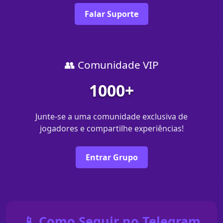
Falar Suporte
👥 Comunidade VIP
1000+
Junte-se a uma comunidade exclusiva de
jogadores e compartilhe experiências!
Entrar Grupo
📱 Como Seguir no Telegram