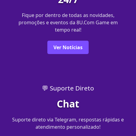
Fique por dentro de todas as novidades,
promoções e eventos da 8U.Com Game em
tempo real!
Ver Notícias
💬 Suporte Direto
Chat
Suporte direto via Telegram, respostas rápidas e
atendimento personalizado!