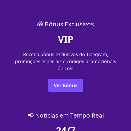
🎁 Bônus Exclusivos
VIP
Receba bônus exclusivos do Telegram,
promoções especiais e códigos promocionais
únicos!
Ver Bônus
📢 Notícias em Tempo Real
24/7