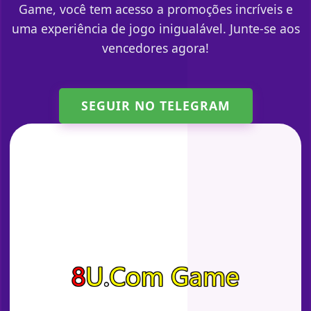
Game, você tem acesso a promoções incríveis e
uma experiência de jogo inigualável. Junte-se aos
vencedores agora!
SEGUIR NO TELEGRAM