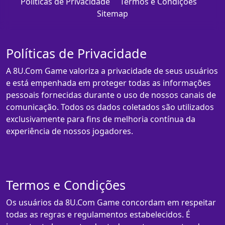
Políticas de Privacidade
Termos e Condições
Sitemap
Políticas de Privacidade
A 8U.Com Game valoriza a privacidade de seus usuários
e está empenhada em proteger todas as informações
pessoais fornecidas durante o uso de nossos canais de
comunicação. Todos os dados coletados são utilizados
exclusivamente para fins de melhoria contínua da
experiência de nossos jogadores.
Termos e Condições
Os usuários da 8U.Com Game concordam em respeitar
todas as regras e regulamentos estabelecidos. É