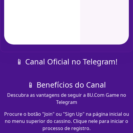
📱 Canal Oficial no Telegram!
📱 Benefícios do Canal
Descubra as vantagens de seguir a 8U.Com Game no
Telegram
Procure o botão "Join" ou "Sign Up" na página inicial ou
no menu superior do cassino. Clique nele para iniciar o
processo de registro.