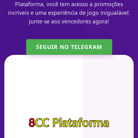
Plataforma, você tem acesso a promoções
incríveis e uma experiência de jogo inigualável.
Junte-se aos vencedores agora!
SEGUIR NO TELEGRAM