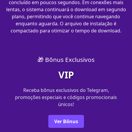
concluído em poucos segundos. Em conexões mais
lentas, o sistema continuará o download em segundo
plano, permitindo que você continue navegando
enquanto aguarda. O arquivo de instalação é
compactado para otimizar o tempo de download.
🎁 Bônus Exclusivos
VIP
Receba bônus exclusivos do Telegram,
promoções especiais e códigos promocionais
únicos!
Ver Bônus