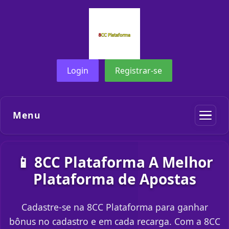
Login
Registrar-se
Menu
📱 8CC Plataforma A Melhor
Plataforma de Apostas
Cadastre-se na 8CC Plataforma para ganhar
bônus no cadastro e em cada recarga. Com a 8CC