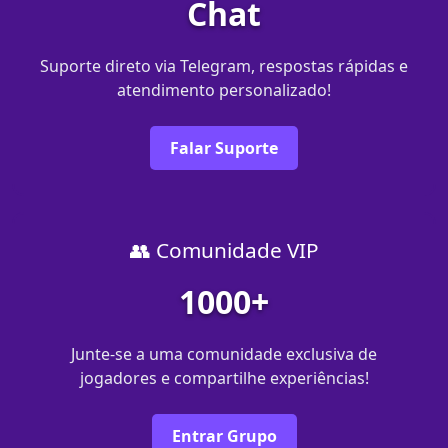
Chat
Suporte direto via Telegram, respostas rápidas e
atendimento personalizado!
Falar Suporte
👥 Comunidade VIP
1000+
Junte-se a uma comunidade exclusiva de
jogadores e compartilhe experiências!
Entrar Grupo