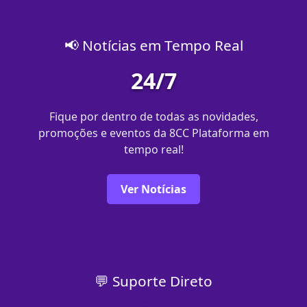
📢 Notícias em Tempo Real
24/7
Fique por dentro de todas as novidades,
promoções e eventos da 8CC Plataforma em
tempo real!
Ver Notícias
💬 Suporte Direto