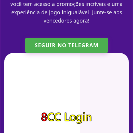
você tem acesso a promoções incríveis e uma
experiência de jogo inigualável. Junte-se aos
vencedores agora!
SEGUIR NO TELEGRAM