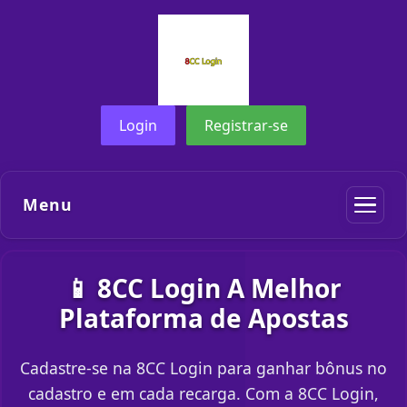
Login
Registrar-se
Menu
📱 8CC Login A Melhor
Plataforma de Apostas
Cadastre-se na 8CC Login para ganhar bônus no
cadastro e em cada recarga. Com a 8CC Login,