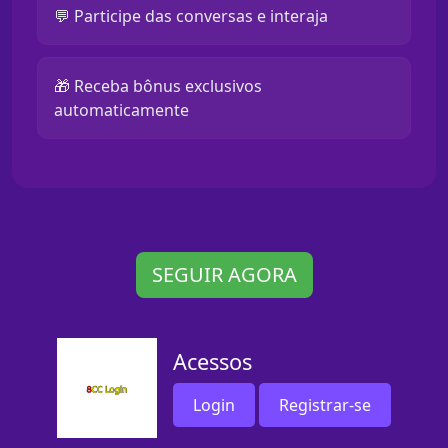
💬 Participe das conversas e interaja
🎁 Receba bônus exclusivos
automaticamente
SEGUIR AGORA
Acessos
Login
Registrar-se