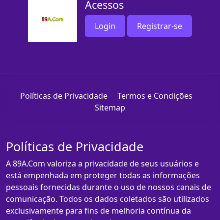
Acessos
Login
Registrar-se
Políticas de Privacidade
Termos e Condições
Sitemap
Políticas de Privacidade
A 89A.Com valoriza a privacidade de seus usuários e
está empenhada em proteger todas as informações
pessoais fornecidas durante o uso de nossos canais de
comunicação. Todos os dados coletados são utilizados
exclusivamente para fins de melhoria contínua da