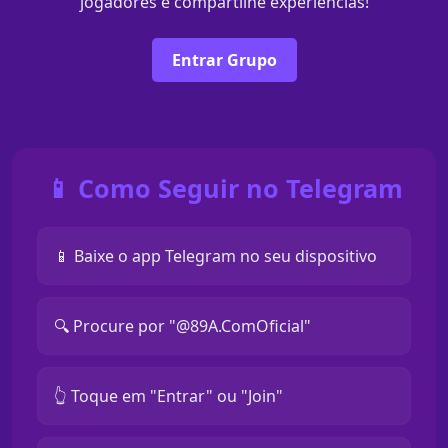
jogadores e compartilhe experiências!
Entrar Grupo
📱 Como Seguir no Telegram
📱 Baixe o app Telegram no seu dispositivo
🔍 Procure por "@89A.ComOficial"
👆 Toque em "Entrar" ou "Join"