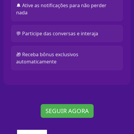
🔔 Ative as notificações para não perder
nada
💬 Participe das conversas e interaja
🎁 Receba bônus exclusivos
automaticamente
SEGUIR AGORA