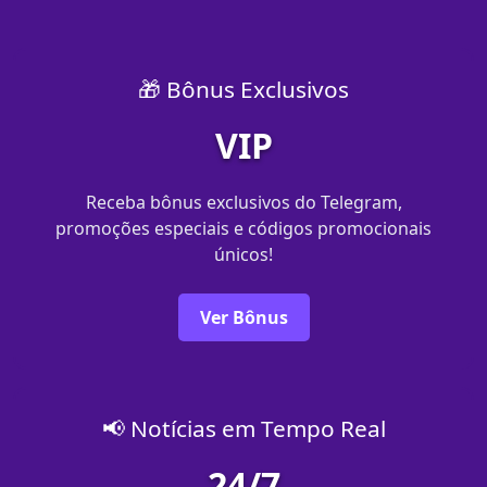
🎁 Bônus Exclusivos
VIP
Receba bônus exclusivos do Telegram,
promoções especiais e códigos promocionais
únicos!
Ver Bônus
📢 Notícias em Tempo Real
24/7