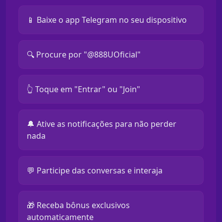
📱 Baixe o app Telegram no seu dispositivo
🔍 Procure por "@888UOficial"
👆 Toque em "Entrar" ou "Join"
🔔 Ative as notificações para não perder
nada
💬 Participe das conversas e interaja
🎁 Receba bônus exclusivos
automaticamente