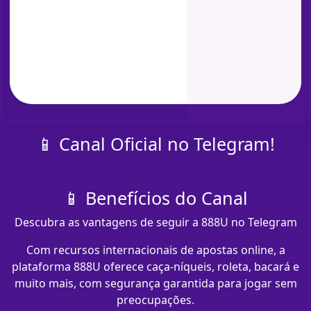
📱 Canal Oficial no Telegram!
📱 Benefícios do Canal
Descubra as vantagens de seguir a 888U no Telegram
Com recursos internacionais de apostas online, a
plataforma 888U oferece caça-níqueis, roleta, bacará e
muito mais, com segurança garantida para jogar sem
preocupações.