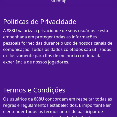
Sitemap
Políticas de Privacidade
A 888U valoriza a privacidade de seus usuários e está
empenhada em proteger todas as informações
pessoais fornecidas durante o uso de nossos canais de
comunicação. Todos os dados coletados são utilizados
exclusivamente para fins de melhoria contínua da
experiência de nossos jogadores.
Termos e Condições
Os usuários da 888U concordam em respeitar todas as
regras e regulamentos estabelecidos. É importante ler
e entender todos os termos antes de participar de