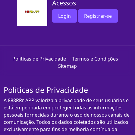
Acessos
Login
Registrar-se
Políticas de Privacidade
Termos e Condições
Sitemap
Políticas de Privacidade
A 888RRr APP valoriza a privacidade de seus usuários e
está empenhada em proteger todas as informações
pessoais fornecidas durante o uso de nossos canais de
comunicação. Todos os dados coletados são utilizados
exclusivamente para fins de melhoria contínua da