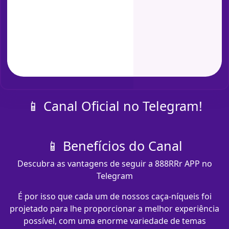
📱 Canal Oficial no Telegram!
📱 Benefícios do Canal
Descubra as vantagens de seguir a 888RRr APP no
Telegram
É por isso que cada um de nossos caça-níqueis foi
projetado para lhe proporcionar a melhor experiência
possível, com uma enorme variedade de temas