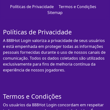
Políticas de Privacidade
Termos e Condições
Sitemap
Políticas de Privacidade
A 888Hot Login valoriza a privacidade de seus usuários
e está empenhada em proteger todas as informações
pessoais fornecidas durante o uso de nossos canais de
comunicação. Todos os dados coletados são utilizados
exclusivamente para fins de melhoria contínua da
experiência de nossos jogadores.
Termos e Condições
Os usuários da 888Hot Login concordam em respeitar