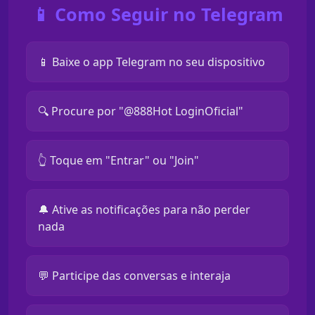
📱 Como Seguir no Telegram
📱 Baixe o app Telegram no seu dispositivo
🔍 Procure por "@888Hot LoginOficial"
👆 Toque em "Entrar" ou "Join"
🔔 Ative as notificações para não perder
nada
💬 Participe das conversas e interaja