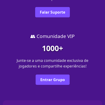
Falar Suporte
👥 Comunidade VIP
1000+
Junte-se a uma comunidade exclusiva de
jogadores e compartilhe experiências!
Entrar Grupo