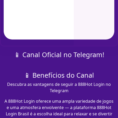
📱 Canal Oficial no Telegram!
📱 Benefícios do Canal
Descubra as vantagens de seguir a 888Hot Login no
Telegram
A 888Hot Login oferece uma ampla variedade de jogos
e uma atmosfera envolvente — a plataforma 888Hot
Login Brasil é a escolha ideal para relaxar e se divertir