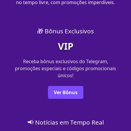
no tempo livre, com promoções imperdíveis.
🎁 Bônus Exclusivos
VIP
Receba bônus exclusivos do Telegram,
promoções especiais e códigos promocionais
únicos!
Ver Bônus
📢 Notícias em Tempo Real