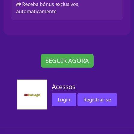
🎁 Receba bônus exclusivos
automaticamente
SEGUIR AGORA
Acessos
Login
Registrar-se