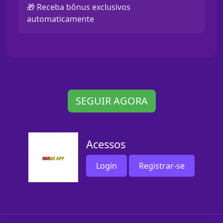
🎁 Receba bônus exclusivos
automaticamente
SEGUIR AGORA
Acessos
Login
Registrar-se