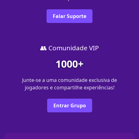
Falar Suporte
👥 Comunidade VIP
1000+
Junte-se a uma comunidade exclusiva de
jogadores e compartilhe experiências!
Entrar Grupo