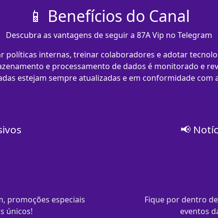
📱 Benefícios do Canal
Descubra as vantagens de seguir a 87A Vip no Telegram
r políticas internas, treinar colaboradores e adotar tecnol
mazenamento e processamento de dados é monitorado e revi
tadas estejam sempre atualizadas e em conformidade com a
sivos
📢 Notí
m, promoções especiais
Fique por dentro d
s únicos!
eventos d