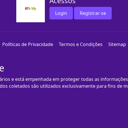
Acessos
Login
Registrar-se
Políticas de Privacidade
Termos e Condições
Sitemap
de
suários e está empenhada em proteger todas as informações
os coletados são utilizados exclusivamente para fins de m