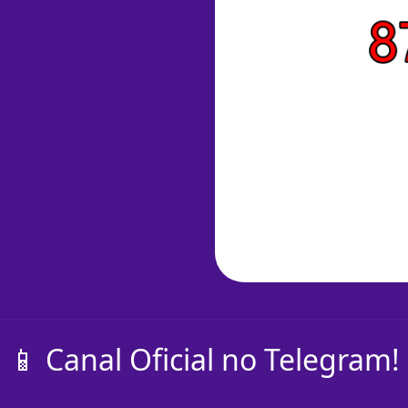
📱 Canal Oficial no Telegram!