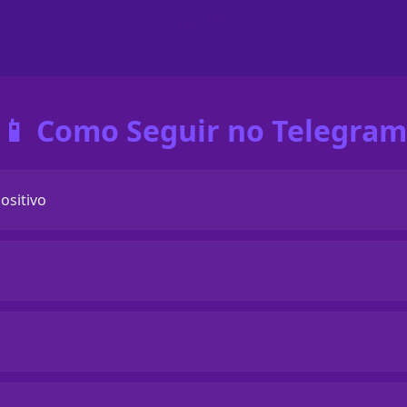
📱 Como Seguir no Telegram
ositivo