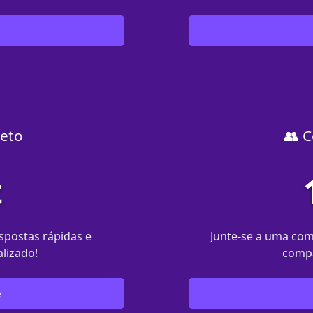
reto
👥 
t
espostas rápidas e
Junte-se a uma com
lizado!
compa
e