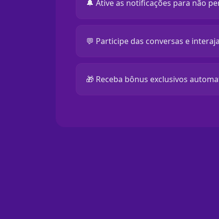
🔔 Ative as notificações para não p
💬 Participe das conversas e interaj
🎁 Receba bônus exclusivos autom