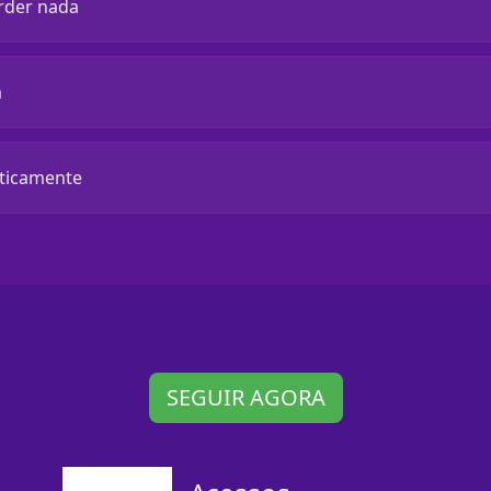
erder nada
a
aticamente
SEGUIR AGORA