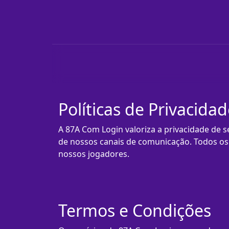
Políticas de Privacida
A 87A Com Login valoriza a privacidade de 
de nossos canais de comunicação. Todos os 
nossos jogadores.
Termos e Condições