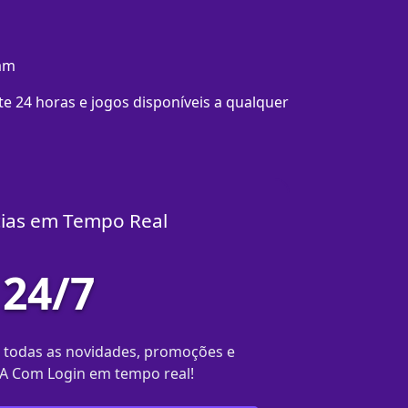
ram
e 24 horas e jogos disponíveis a qualquer
cias em Tempo Real
24/7
e todas as novidades, promoções e
A Com Login em tempo real!