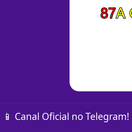
📱 Canal Oficial no Telegram!