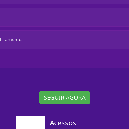
a
aticamente
SEGUIR AGORA
Acessos