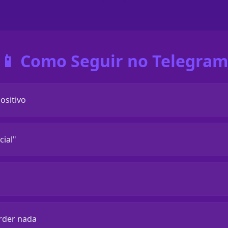
📱 Como Seguir no Telegram
ositivo
ial"
erder nada