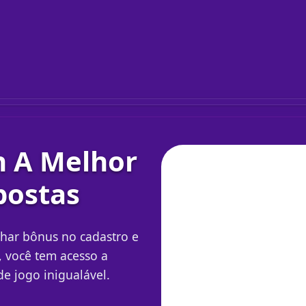
n A Melhor
postas
har bônus no cadastro e
 você tem acesso a
e jogo inigualável.