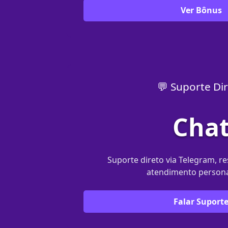
Ver Bônus
💬 Suporte Di
Cha
Suporte direto via Telegram, r
atendimento persona
Falar Suport