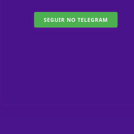
SEGUIR NO TELEGRAM