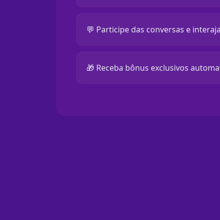
💬 Participe das conversas e interaj
🎁 Receba bônus exclusivos autom