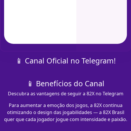
📱 Canal Oficial no Telegram!
📱 Benefícios do Canal
Descubra as vantagens de seguir a 82X no Telegram
Para aumentar a emoção dos jogos, a 82X continua
otimizando o design das jogabilidades — a 82X Brasil
quer que cada jogador jogue com intensidade e paixão.