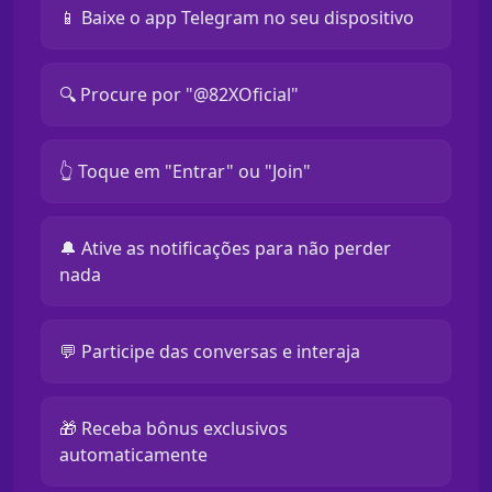
📱 Baixe o app Telegram no seu dispositivo
🔍 Procure por "@82XOficial"
👆 Toque em "Entrar" ou "Join"
🔔 Ative as notificações para não perder
nada
💬 Participe das conversas e interaja
🎁 Receba bônus exclusivos
automaticamente