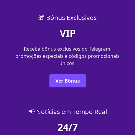
🎁 Bônus Exclusivos
VIP
Receba bônus exclusivos do Telegram,
promoções especiais e códigos promocionais
únicos!
Ver Bônus
📢 Notícias em Tempo Real
24/7