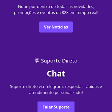
Fique por dentro de todas as novidades,
promoções e eventos da 82X em tempo real!
Ver Notícias
💬 Suporte Direto
Chat
Suporte direto via Telegram, respostas rápidas e
atendimento personalizado!
Falar Suporte