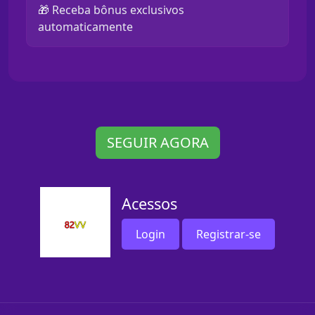
🎁 Receba bônus exclusivos
automaticamente
SEGUIR AGORA
Acessos
Login
Registrar-se