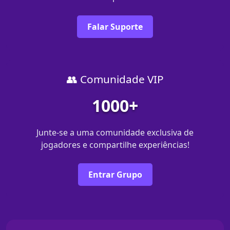
Falar Suporte
👥 Comunidade VIP
1000+
Junte-se a uma comunidade exclusiva de
jogadores e compartilhe experiências!
Entrar Grupo