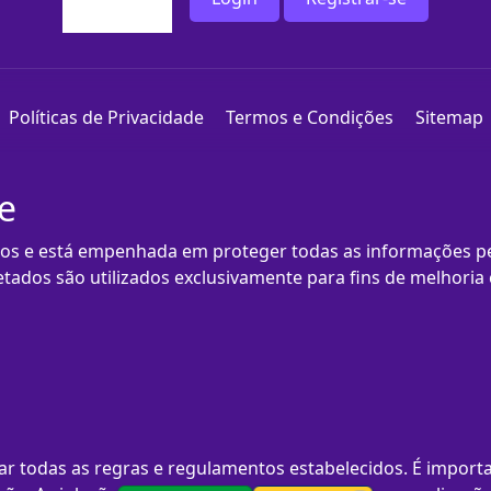
Políticas de Privacidade
Termos e Condições
Sitemap
de
rios e está empenhada em proteger todas as informações p
tados são utilizados exclusivamente para fins de melhoria
 todas as regras e regulamentos estabelecidos. É importa