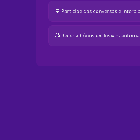
💬 Participe das conversas e interaj
🎁 Receba bônus exclusivos autom