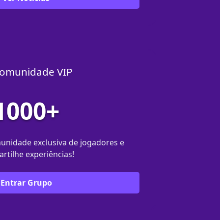
Comunidade VIP
1000+
unidade exclusiva de jogadores e
rtilhe experiências!
Entrar Grupo