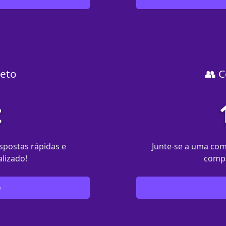
reto
👥 
t
espostas rápidas e
Junte-se a uma com
lizado!
compa
e