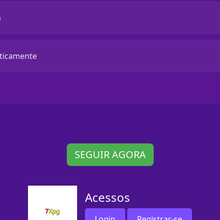
a
aticamente
SEGUIR AGORA
Acessos
Login
Registrar-se