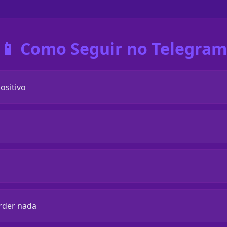
📱 Como Seguir no Telegram
ositivo
erder nada