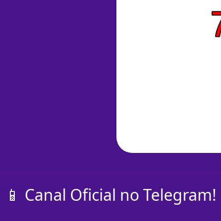
📱 Canal Oficial no Telegram!