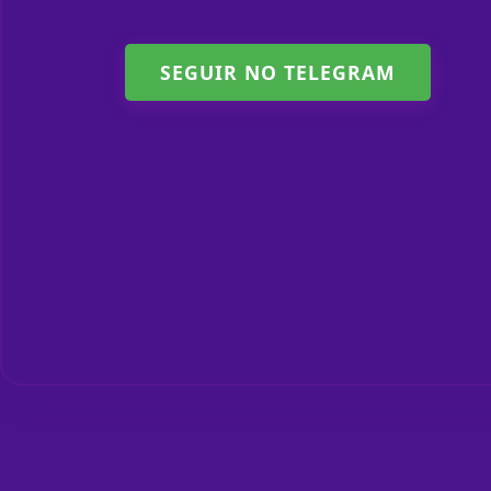
SEGUIR NO TELEGRAM