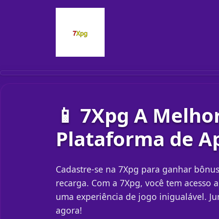
📱 7Xpg A Melho
Plataforma de A
Cadastre-se na 7Xpg para ganhar bônus
recarga. Com a 7Xpg, você tem acesso a
uma experiência de jogo inigualável. J
agora!