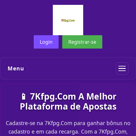
Login
Registrar-se
Menu
📱 7Kfpg.Com A Melhor
Plataforma de Apostas
Cadastre-se na 7Kfpg.Com para ganhar bônus no
cadastro e em cada recarga. Com a 7Kfpg.Com,