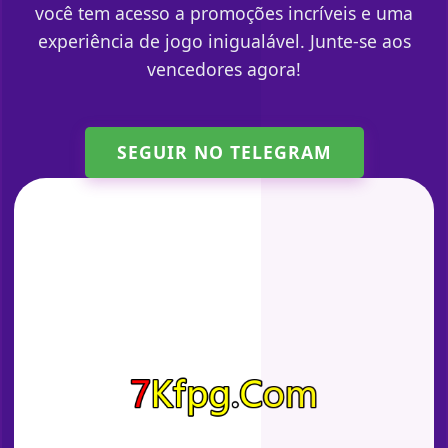
você tem acesso a promoções incríveis e uma
experiência de jogo inigualável. Junte-se aos
vencedores agora!
SEGUIR NO TELEGRAM