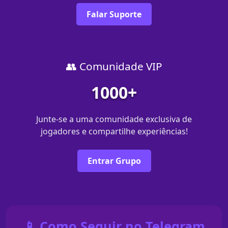
Falar Suporte
👥 Comunidade VIP
1000+
Junte-se a uma comunidade exclusiva de
jogadores e compartilhe experiências!
Entrar Grupo
📱 Como Seguir no Telegram