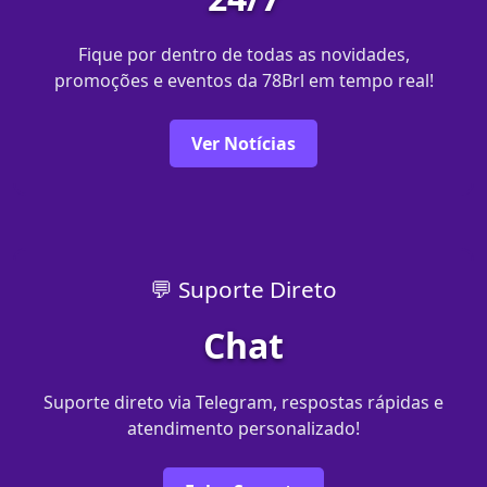
Fique por dentro de todas as novidades,
promoções e eventos da 78Brl em tempo real!
Ver Notícias
💬 Suporte Direto
Chat
Suporte direto via Telegram, respostas rápidas e
atendimento personalizado!