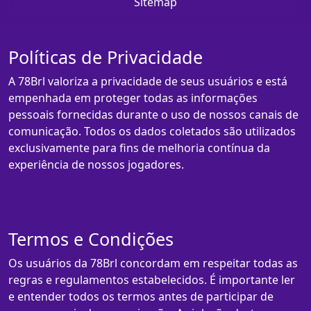
Sitemap
Políticas de Privacidade
A 78Brl valoriza a privacidade de seus usuários e está
empenhada em proteger todas as informações
pessoais fornecidas durante o uso de nossos canais de
comunicação. Todos os dados coletados são utilizados
exclusivamente para fins de melhoria contínua da
experiência de nossos jogadores.
Termos e Condições
Os usuários da 78Brl concordam em respeitar todas as
regras e regulamentos estabelecidos. É importante ler
e entender todos os termos antes de participar de