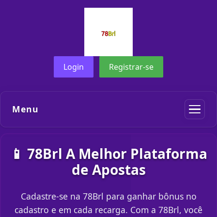
Login
Registrar-se
Menu
📱 78Brl A Melhor Plataforma
de Apostas
Cadastre-se na 78Brl para ganhar bônus no
cadastro e em cada recarga. Com a 78Brl, você