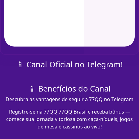
📱 Canal Oficial no Telegram!
📱 Benefícios do Canal
Descubra as vantagens de seguir a 77QQ no Telegram
Registre-se na 77QQ 77QQ Brasil e receba bônus —
comece sua jornada vitoriosa com caça-níqueis, jogos
de mesa e cassinos ao vivo!