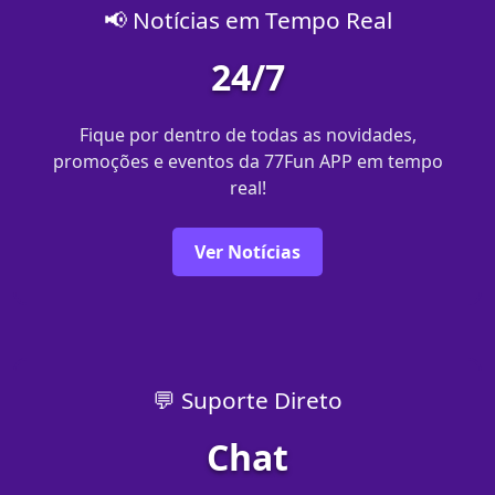
📢 Notícias em Tempo Real
24/7
Fique por dentro de todas as novidades,
promoções e eventos da 77Fun APP em tempo
real!
Ver Notícias
💬 Suporte Direto
Chat