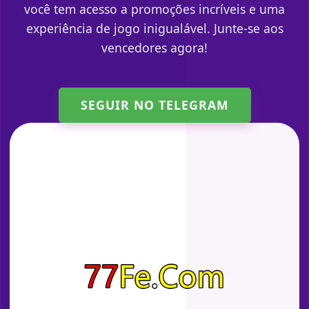
você tem acesso a promoções incríveis e uma
experiência de jogo inigualável. Junte-se aos
vencedores agora!
SEGUIR NO TELEGRAM