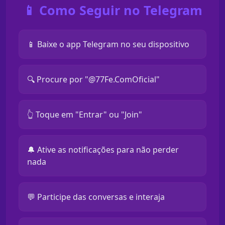
📱 Como Seguir no Telegram
📱 Baixe o app Telegram no seu dispositivo
🔍 Procure por "@77Fe.ComOficial"
👆 Toque em "Entrar" ou "Join"
🔔 Ative as notificações para não perder
nada
💬 Participe das conversas e interaja