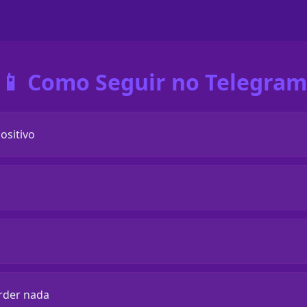
📱 Como Seguir no Telegram
ositivo
erder nada