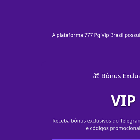
A plataforma 777 Pg Vip Brasil possu
🎁 Bônus Exclu
VIP
Receba bônus exclusivos do Telegra
e códigos promocionai