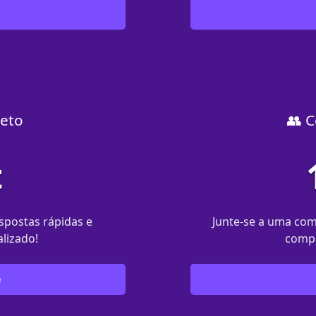
reto
👥 
t
espostas rápidas e
Junte-se a uma com
lizado!
compa
e