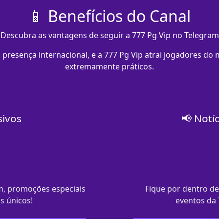
📱 Benefícios do Canal
Descubra as vantagens de seguir a 777 Pg Vip no Telegram
i presença internacional, e a 777 Pg Vip atrai jogadores 
extremamente práticos.
sivos
📢 Notí
m, promoções especiais
Fique por dentro d
s únicos!
eventos da 