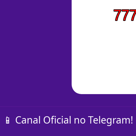
📱 Canal Oficial no Telegram!