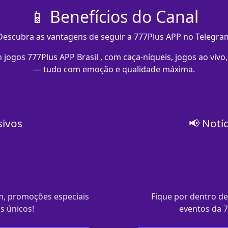
📱 Benefícios do Canal
Descubra as vantagens de seguir a 777Plus APP no Telegra
jogos 777Plus APP Brasil , com caça-níqueis, jogos ao vivo
— tudo com emoção e qualidade máxima.
sivos
📢 Notí
m, promoções especiais
Fique por dentro d
s únicos!
eventos da 