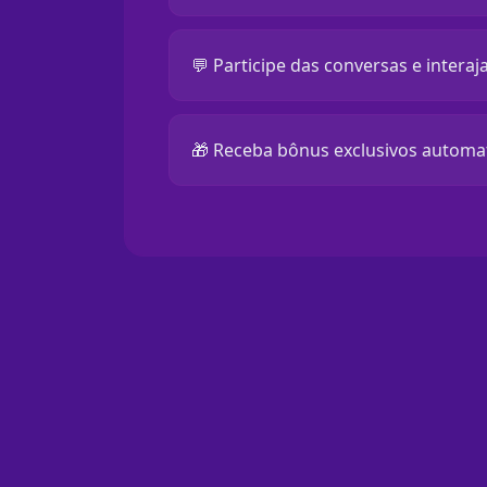
💬 Participe das conversas e interaj
🎁 Receba bônus exclusivos autom