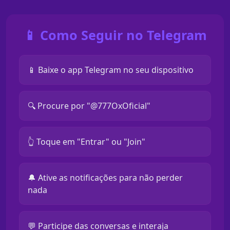
📱 Como Seguir no Telegram
📱 Baixe o app Telegram no seu dispositivo
🔍 Procure por "@777OxOficial"
👆 Toque em "Entrar" ou "Join"
🔔 Ative as notificações para não perder
nada
💬 Participe das conversas e interaja