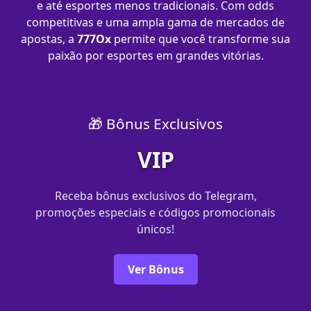
e até esportes menos tradicionais. Com odds
competitivas e uma ampla gama de mercados de
apostas, a
777Ox
permite que você transforme sua
paixão por esportes em grandes vitórias.
🎁 Bônus Exclusivos
VIP
Receba bônus exclusivos do Telegram,
promoções especiais e códigos promocionais
únicos!
Ver Bônus