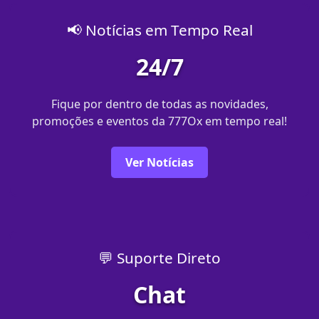
📢 Notícias em Tempo Real
24/7
Fique por dentro de todas as novidades,
promoções e eventos da 777Ox em tempo real!
Ver Notícias
💬 Suporte Direto
Chat