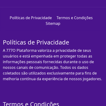
Políticas de Privacidade
Termos e Condições
Sitemap
Políticas de Privacidade
A 777O Plataforma valoriza a privacidade de seus
usuários e está empenhada em proteger todas as
informações pessoais fornecidas durante o uso de
nossos canais de comunicação. Todos os dados
coletados são utilizados exclusivamente para fins de
melhoria contínua da experiência de nossos jogadores.
Termos e Condições