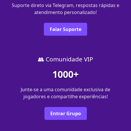
Suporte direto via Telegram, respostas rápidas e
atendimento personalizado!
Falar Suporte
👥 Comunidade VIP
1000+
Junte-se a uma comunidade exclusiva de
jogadores e compartilhe experiências!
Entrar Grupo