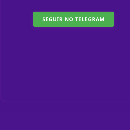
SEGUIR NO TELEGRAM