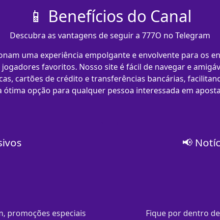
📱 Benefícios do Canal
Descubra as vantagens de seguir a 777O no Telegram
nam uma experiência empolgante e envolvente para os ent
 jogadores favoritos. Nosso site é fácil de navegar e ami
as, cartões de crédito e transferências bancárias, facilita
a ótima opção para qualquer pessoa interessada em aposta
sivos
📢 Notí
m, promoções especiais
Fique por dentro d