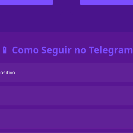
📱 Como Seguir no Telegram
ositivo