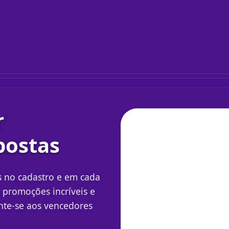
r
postas
 no cadastro e em cada
 promoções incríveis e
unte-se aos vencedores