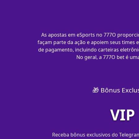
As apostas em eSports no 777O proporcio
façam parte da ação e apoiem seus times e
de pagamento, incluindo carteiras eletrônic
No geral, a 777O bet é um
🎁 Bônus Exclu
VIP
Receba bônus exclusivos do Telegra