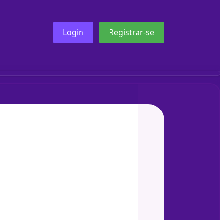
Login
Registrar-se