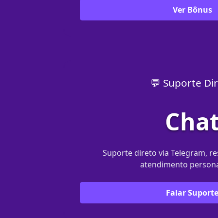
Ver Bônus
💬 Suporte Di
Cha
Suporte direto via Telegram, r
atendimento persona
Falar Suport