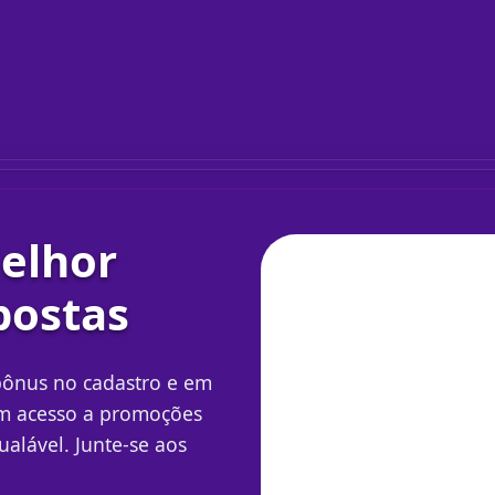
Melhor
postas
bônus no cadastro e em
em acesso a promoções
ualável. Junte-se aos