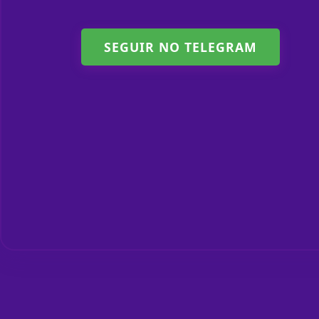
SEGUIR NO TELEGRAM