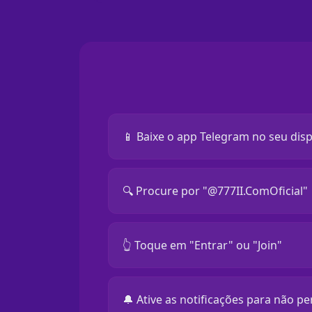
📱 Baixe o app Telegram no seu disp
🔍 Procure por "@777II.ComOficial"
👆 Toque em "Entrar" ou "Join"
🔔 Ative as notificações para não p