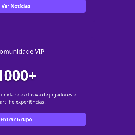
Ver Notícias
Comunidade VIP
1000+
unidade exclusiva de jogadores e
rtilhe experiências!
Entrar Grupo