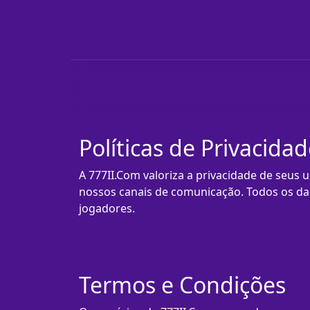
Políticas de Privacida
A 777II.Com valoriza a privacidade de seus
nossos canais de comunicação. Todos os dad
jogadores.
Termos e Condições