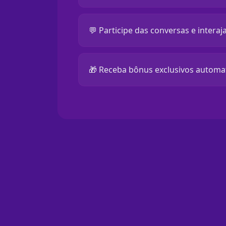
💬 Participe das conversas e interaj
🎁 Receba bônus exclusivos autom