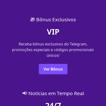
🎁 Bônus Exclusivos
VIP
Receba bônus exclusivos do Telegram,
promoções especiais e códigos promocionais
únicos!
Ver Bônus
📢 Notícias em Tempo Real
24/7