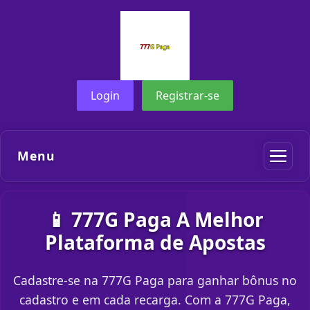
Login
Registrar-se
Menu
📱 777G Paga A Melhor
Plataforma de Apostas
Cadastre-se na 777G Paga para ganhar bônus no
cadastro e em cada recarga. Com a 777G Paga,