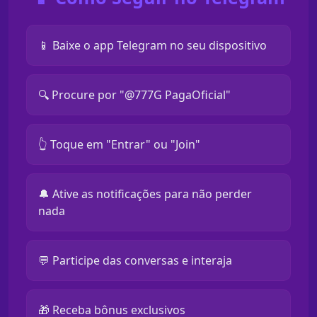
📱 Baixe o app Telegram no seu dispositivo
🔍 Procure por "@777G PagaOficial"
👆 Toque em "Entrar" ou "Join"
🔔 Ative as notificações para não perder
nada
💬 Participe das conversas e interaja
🎁 Receba bônus exclusivos