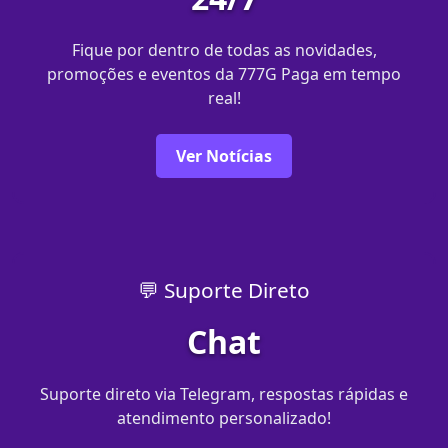
Fique por dentro de todas as novidades,
promoções e eventos da 777G Paga em tempo
real!
Ver Notícias
💬 Suporte Direto
Chat
Suporte direto via Telegram, respostas rápidas e
atendimento personalizado!