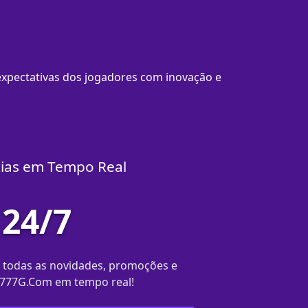
xpectativas dos jogadores com inovação e
cias em Tempo Real
24/7
e todas as novidades, promoções e
 777G.Com em tempo real!