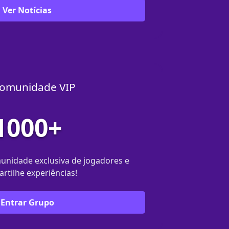
Ver Notícias
Comunidade VIP
1000+
unidade exclusiva de jogadores e
rtilhe experiências!
Entrar Grupo