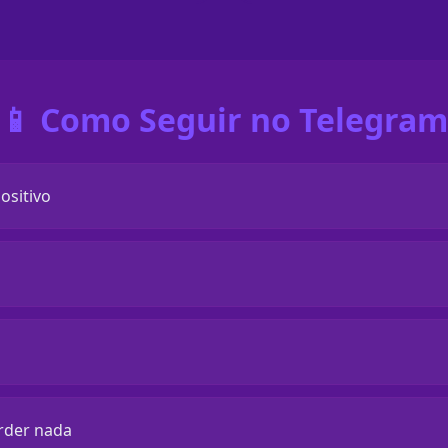
📱 Como Seguir no Telegram
ositivo
erder nada