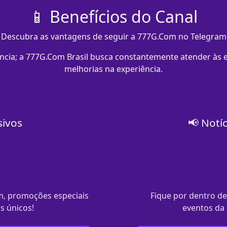
📱 Benefícios do Canal
Descubra as vantagens de seguir a 777G.Com no Telegram
cia; a 777G.Com Brasil busca constantemente atender às e
melhorias na experiência.
sivos
📢 Notí
m, promoções especiais
Fique por dentro d
s únicos!
eventos da