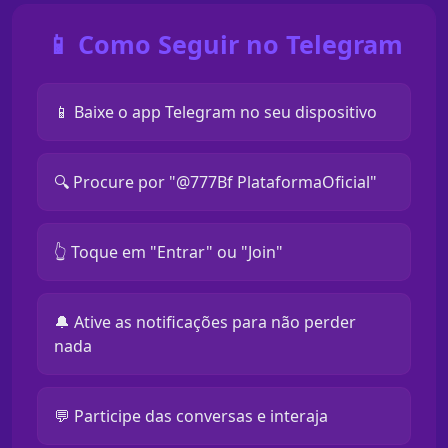
📱 Como Seguir no Telegram
📱 Baixe o app Telegram no seu dispositivo
🔍 Procure por "@777Bf PlataformaOficial"
👆 Toque em "Entrar" ou "Join"
🔔 Ative as notificações para não perder
nada
💬 Participe das conversas e interaja