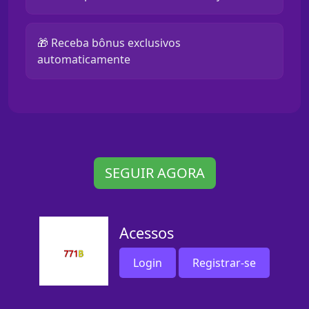
🎁 Receba bônus exclusivos
automaticamente
SEGUIR AGORA
Acessos
Login
Registrar-se