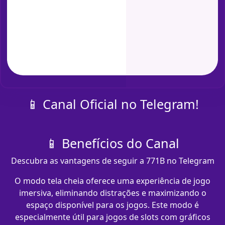
📱 Canal Oficial no Telegram!
📱 Benefícios do Canal
Descubra as vantagens de seguir a 771B no Telegram
O modo tela cheia oferece uma experiência de jogo
imersiva, eliminando distrações e maximizando o
espaço disponível para os jogos. Este modo é
especialmente útil para jogos de slots com gráficos