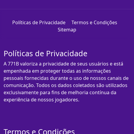
Políticas de Privacidade
Termos e Condições
Sitemap
Políticas de Privacidade
A 771B valoriza a privacidade de seus usuários e está
empenhada em proteger todas as informações
pessoais fornecidas durante o uso de nossos canais de
comunicação. Todos os dados coletados são utilizados
exclusivamente para fins de melhoria contínua da
experiência de nossos jogadores.
Termos e Condições