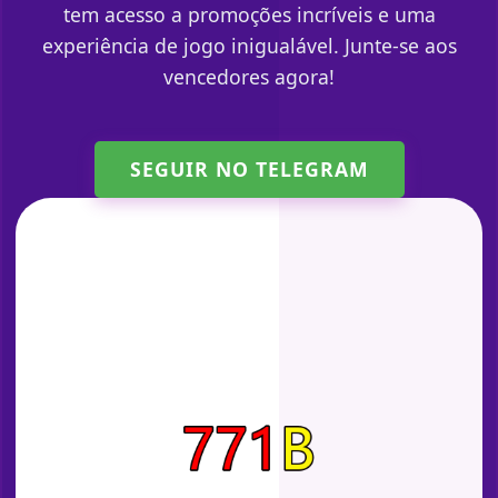
tem acesso a promoções incríveis e uma
experiência de jogo inigualável. Junte-se aos
vencedores agora!
SEGUIR NO TELEGRAM