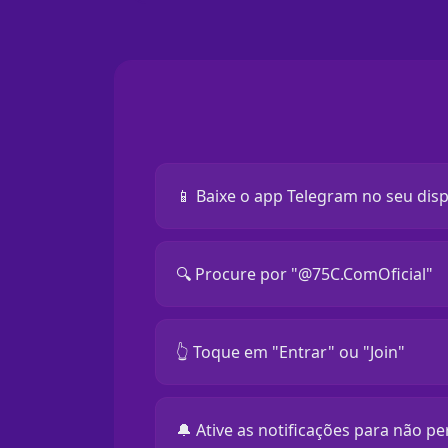
📱 Baixe o app Telegram no seu disp
🔍 Procure por "@75C.ComOficial"
👆 Toque em "Entrar" ou "Join"
🔔 Ative as notificações para não p