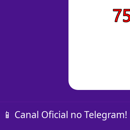
📱 Canal Oficial no Telegram!