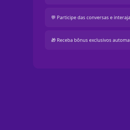
💬 Participe das conversas e interaj
🎁 Receba bônus exclusivos autom