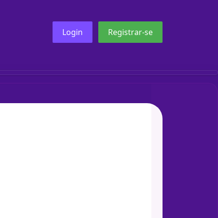
Login
Registrar-se