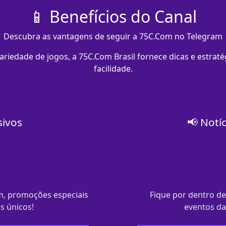
📱 Benefícios do Canal
Descubra as vantagens de seguir a 75C.Com no Telegram
riedade de jogos, a 75C.Com Brasil fornece dicas e estrat
facilidade.
sivos
📢 Notí
m, promoções especiais
Fique por dentro d
s únicos!
eventos da