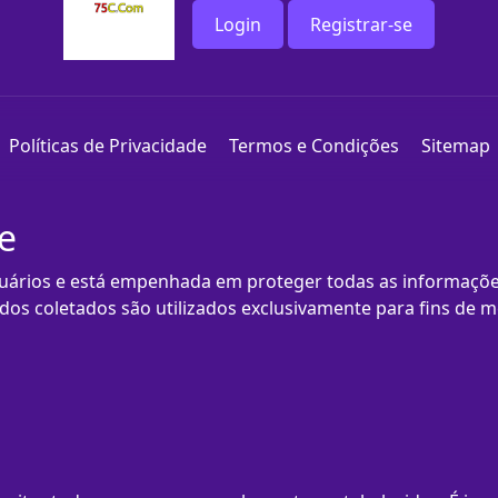
Login
Registrar-se
Políticas de Privacidade
Termos e Condições
Sitemap
de
suários e está empenhada em proteger todas as informaçõe
os coletados são utilizados exclusivamente para fins de m