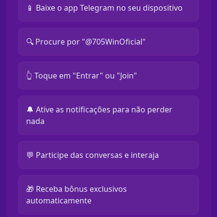
📱 Baixe o app Telegram no seu dispositivo
🔍 Procure por "@705WinOficial"
👆 Toque em "Entrar" ou "Join"
🔔 Ative as notificações para não perder
nada
💬 Participe das conversas e interaja
🎁 Receba bônus exclusivos
automaticamente