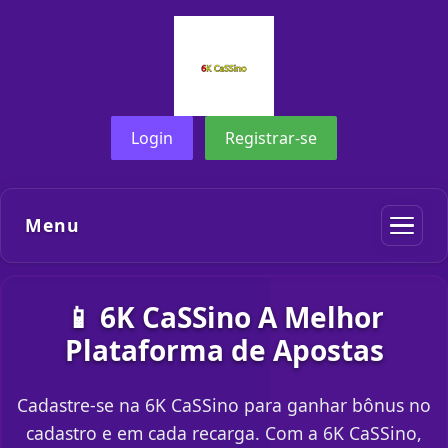
Login
Registrar-se
Menu
📱 6K CaSSino A Melhor
Plataforma de Apostas
Cadastre-se na 6K CaSSino para ganhar bônus no
cadastro e em cada recarga. Com a 6K CaSSino,