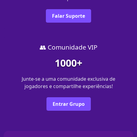
Falar Suporte
👥 Comunidade VIP
1000+
Junte-se a uma comunidade exclusiva de
jogadores e compartilhe experiências!
Entrar Grupo