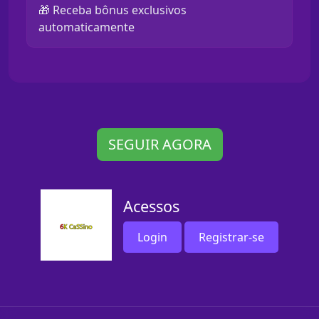
🎁 Receba bônus exclusivos
automaticamente
SEGUIR AGORA
Acessos
Login
Registrar-se