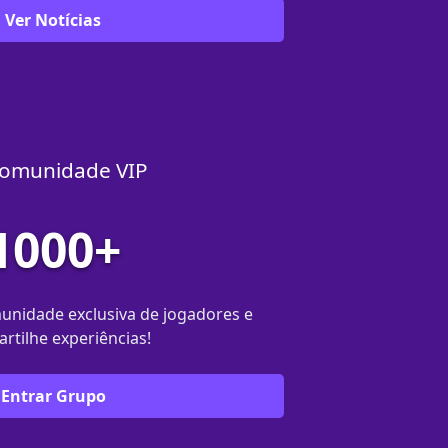
Ver Notícias
Comunidade VIP
1000+
unidade exclusiva de jogadores e
rtilhe experiências!
Entrar Grupo