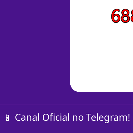
📱 Canal Oficial no Telegram!