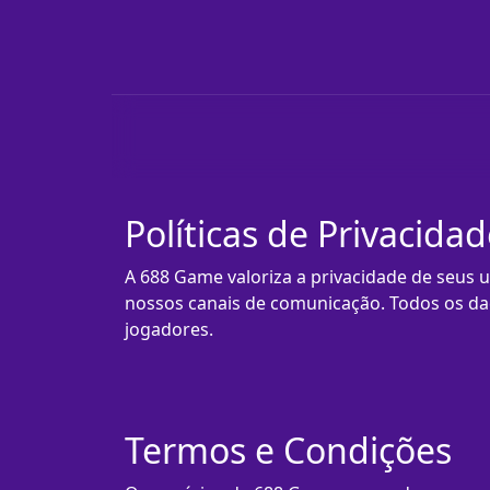
Políticas de Privacida
A 688 Game valoriza a privacidade de seus
nossos canais de comunicação. Todos os dad
jogadores.
Termos e Condições