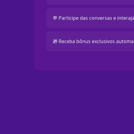
💬 Participe das conversas e interaj
🎁 Receba bônus exclusivos autom