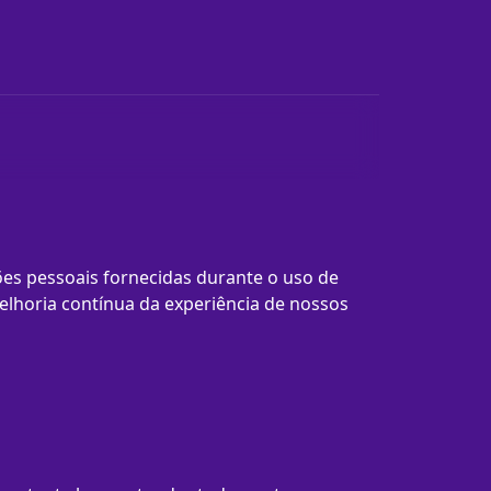
es pessoais fornecidas durante o uso de
elhoria contínua da experiência de nossos