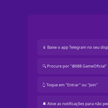
📱 Baixe o app Telegram no seu disp
🔍 Procure por "@688 GameOficial"
👆 Toque em "Entrar" ou "Join"
🔔 Ative as notificações para não p