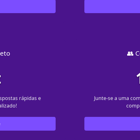
reto
👥 
t
espostas rápidas e
Junte-se a uma com
lizado!
compa
e