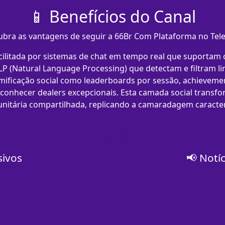
📱 Benefícios do Canal
bra as vantagens de seguir a 66Br Com Plataforma no Te
acilitada por sistemas de chat em tempo real que suportam
LP (Natural Language Processing) que detectam e filtram 
icação social como leaderboards por sessão, achievement
conhecer dealers excepcionais. Esta camada social transf
itária compartilhada, replicando a camaradagem caracterís
sivos
📢 Notí