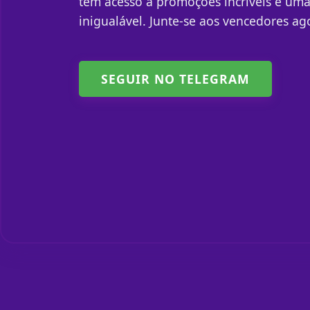
tem acesso a promoções incríveis e uma
inigualável. Junte-se aos vencedores ag
SEGUIR NO TELEGRAM