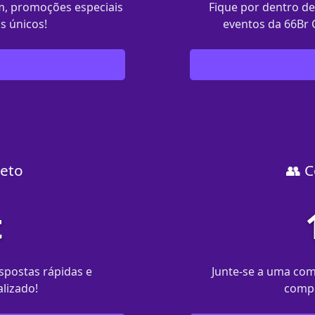
m, promoções especiais
Fique por dentro d
s únicos!
eventos da 66Br 
reto
👥 
t
espostas rápidas e
Junte-se a uma com
lizado!
compa