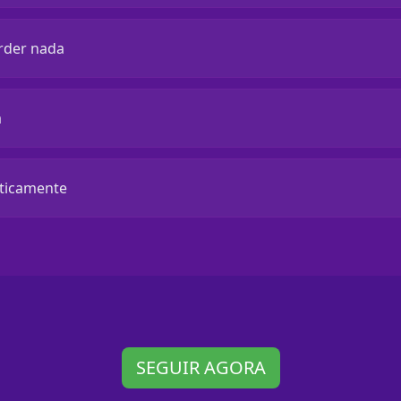
erder nada
a
aticamente
SEGUIR AGORA