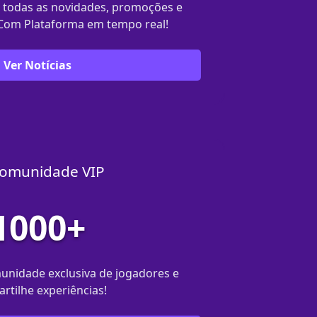
e todas as novidades, promoções e
Com Plataforma em tempo real!
Ver Notícias
Comunidade VIP
1000+
unidade exclusiva de jogadores e
rtilhe experiências!