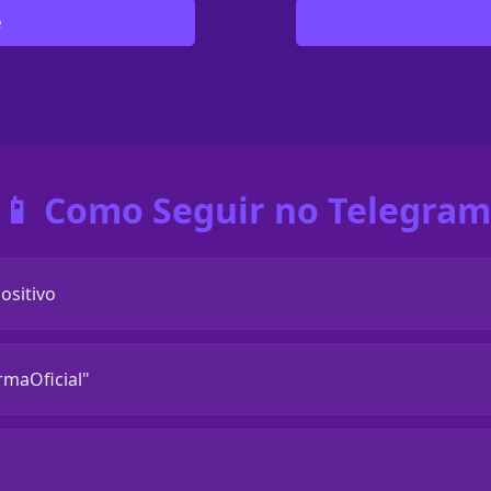
e
📱 Como Seguir no Telegram
ositivo
rmaOficial"