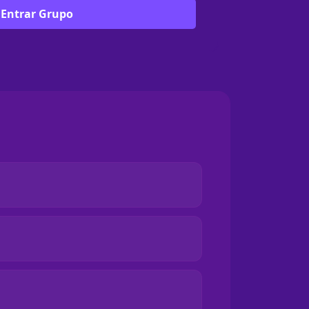
Entrar Grupo