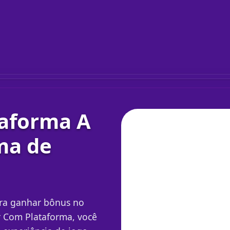
taforma A
ma de
ara ganhar bônus no
r Com Plataforma, você