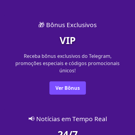
🎁 Bônus Exclusivos
VIP
Receba bônus exclusivos do Telegram,
promoções especiais e códigos promocionais
únicos!
Ver Bônus
📢 Notícias em Tempo Real
24/7