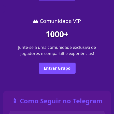
👥 Comunidade VIP
1000+
Junte-se a uma comunidade exclusiva de
jogadores e compartilhe experiências!
Entrar Grupo
📱 Como Seguir no Telegram