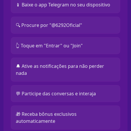
📱 Baixe o app Telegram no seu dispositivo
🔍 Procure por "@6292Oficial"
👆 Toque em "Entrar" ou "Join"
🔔 Ative as notificações para não perder
nada
💬 Participe das conversas e interaja
🎁 Receba bônus exclusivos
automaticamente