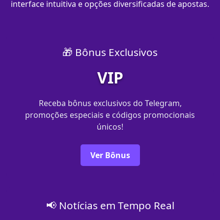
interface intuitiva e opções diversificadas de apostas.
🎁 Bônus Exclusivos
VIP
Receba bônus exclusivos do Telegram,
promoções especiais e códigos promocionais
únicos!
Ver Bônus
📢 Notícias em Tempo Real