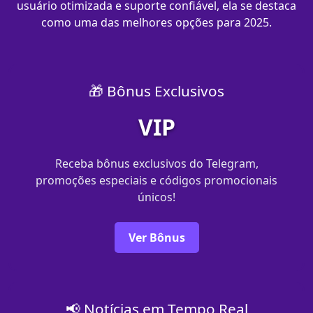
usuário otimizada e suporte confiável, ela se destaca
como uma das melhores opções para 2025.
🎁 Bônus Exclusivos
VIP
Receba bônus exclusivos do Telegram,
promoções especiais e códigos promocionais
únicos!
Ver Bônus
📢 Notícias em Tempo Real