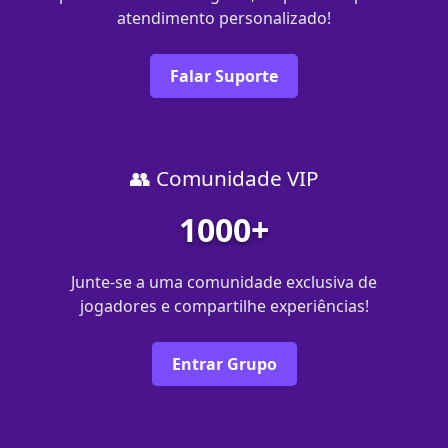
atendimento personalizado!
Falar Suporte
👥 Comunidade VIP
1000+
Junte-se a uma comunidade exclusiva de
jogadores e compartilhe experiências!
Entrar Grupo