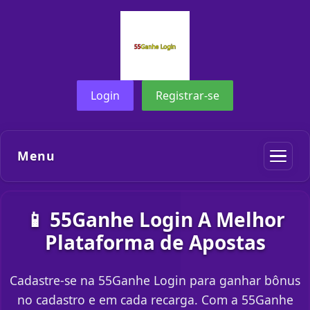
Login
Registrar-se
Menu
📱 55Ganhe Login A Melhor
Plataforma de Apostas
Cadastre-se na 55Ganhe Login para ganhar bônus
no cadastro e em cada recarga. Com a 55Ganhe