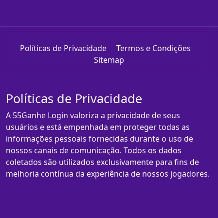
Políticas de Privacidade
Termos e Condições
Sitemap
Políticas de Privacidade
A 55Ganhe Login valoriza a privacidade de seus
usuários e está empenhada em proteger todas as
informações pessoais fornecidas durante o uso de
nossos canais de comunicação. Todos os dados
coletados são utilizados exclusivamente para fins de
melhoria contínua da experiência de nossos jogadores.