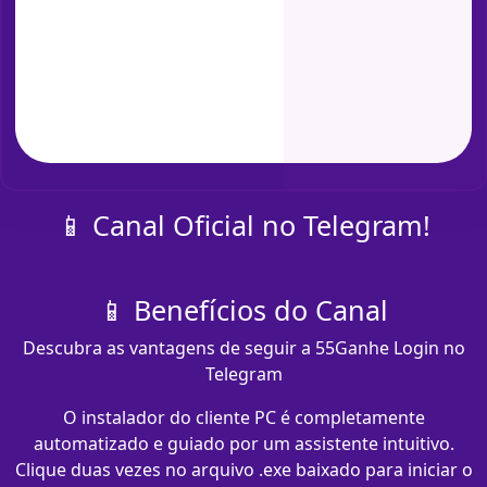
📱 Canal Oficial no Telegram!
📱 Benefícios do Canal
Descubra as vantagens de seguir a 55Ganhe Login no
Telegram
O instalador do cliente PC é completamente
automatizado e guiado por um assistente intuitivo.
Clique duas vezes no arquivo .exe baixado para iniciar o