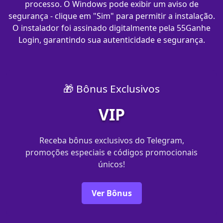
processo. O Windows pode exibir um aviso de
segurança - clique em "Sim" para permitir a instalação.
O instalador foi assinado digitalmente pela 55Ganhe
Login, garantindo sua autenticidade e segurança.
🎁 Bônus Exclusivos
VIP
Receba bônus exclusivos do Telegram,
promoções especiais e códigos promocionais
únicos!
Ver Bônus