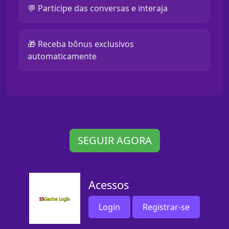
💬 Participe das conversas e interaja
🎁 Receba bônus exclusivos
automaticamente
SEGUIR AGORA
Acessos
Login
Registrar-se