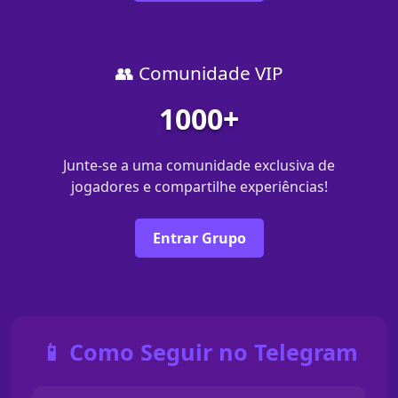
👥 Comunidade VIP
1000+
Junte-se a uma comunidade exclusiva de
jogadores e compartilhe experiências!
Entrar Grupo
📱 Como Seguir no Telegram