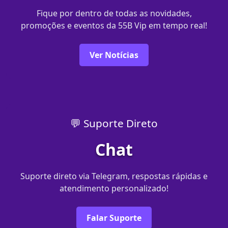
Fique por dentro de todas as novidades,
promoções e eventos da 55B Vip em tempo real!
Ver Notícias
💬 Suporte Direto
Chat
Suporte direto via Telegram, respostas rápidas e
atendimento personalizado!
Falar Suporte