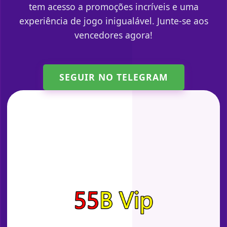
tem acesso a promoções incríveis e uma
experiência de jogo inigualável. Junte-se aos
vencedores agora!
SEGUIR NO TELEGRAM